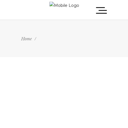
Home
/
6 de juny de 2017
Company
Presentation
LLEGIR MÉS...