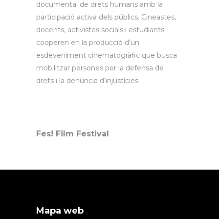
documental de drets humans amb la
participació activa dels públics. Cineastes,
docents, activistes socials i estudiants
cooperen en la producció d’un
esdeveniment cinematogràfic que busca
mobilitzar persones per la defensa de
drets i la denúncia d’injustícies.
Fes! Film Festival
Mapa web