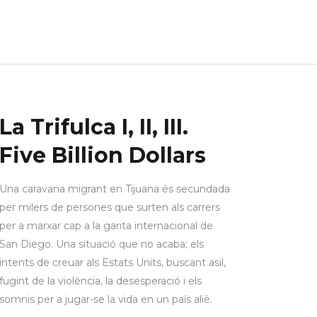
loc
Galeria
Arxiu
Contacte
La Trifulca I, II, III.
Five Billion Dollars
Una caravana migrant en Tijuana és secundada
per milers de persones que surten als carrers
per a marxar cap a la garita internacional de
San Diego. Una situació que no acaba; els
intents de creuar als Estats Units, buscant asil,
fugint de la violència, la desesperació i els
somnis per a jugar-se la vida en un país aliè.